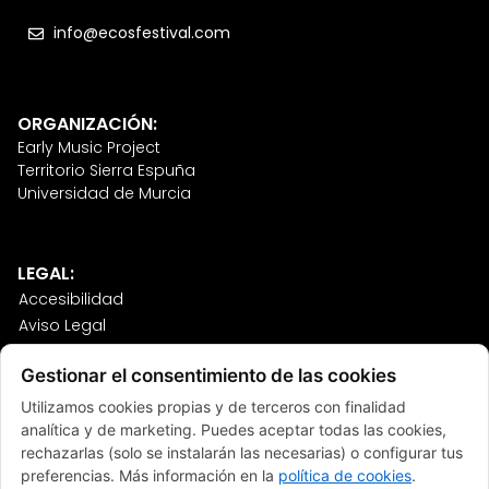
info@ecosfestival.com
ORGANIZACIÓN:
Early Music Project
Territorio Sierra Espuña
Universidad de Murcia
LEGAL:
Accesibilidad
Aviso Legal
Política de Cookies
Gestionar el consentimiento de las cookies
Política de Privacidad
Sitemap
Utilizamos cookies propias y de terceros con finalidad
Términos y Condiciones
analítica y de marketing. Puedes aceptar todas las cookies,
rechazarlas (solo se instalarán las necesarias) o configurar tus
preferencias. Más información en la
política de cookies
.