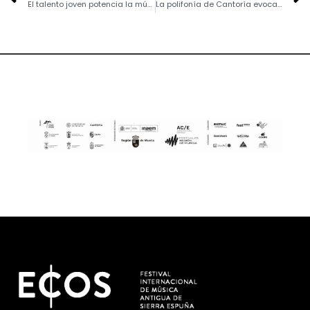
El talento joven potencia la música antigua en el Territorio Sierra Espuña con el ECOS Festival
La polifonía de Cantoría evoca las ensaladas de Mateo Flecha en Alhama de Murcia