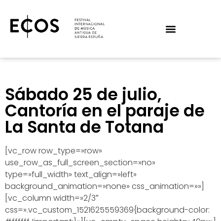
Sábado 25 de julio,
Cantoría en el paraje de
La Santa de Totana
[vc_row row_type=»row»
use_row_as_full_screen_section=»no»
type=»full_width» text_align=»left»
background_animation=»none» css_animation=»»]
[vc_column width=»2/3″
css=».vc_custom_1521625559369{background-color: