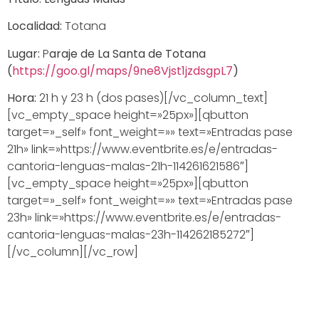
Localidad:
Totana
Lugar:
P
araje de La Santa de Totana
(
https://goo.gl/maps/9ne8Vjst1jzdsgpL7
)
Hora:
21 h y 23 h (dos pases)[/vc_column_text]
[vc_empty_space height=»25px»][qbutton
target=»_self» font_weight=»» text=»Entradas pase
21h» link=»https://www.eventbrite.es/e/entradas-
cantoria-lenguas-malas-21h-114261621586″]
[vc_empty_space height=»25px»][qbutton
target=»_self» font_weight=»» text=»Entradas pase
23h» link=»https://www.eventbrite.es/e/entradas-
cantoria-lenguas-malas-23h-114262185272″]
[/vc_column][/vc_row]