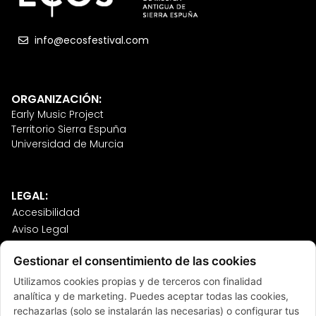
info@ecosfestival.com
ORGANIZACIÓN:
Early Music Project
Territorio Sierra Espuña
Universidad de Murcia
LEGAL:
Accesibilidad
Aviso Legal
Política de Cookies
Gestionar el consentimiento de las cookies
Política de Privacidad
Sitemap
Utilizamos cookies propias y de terceros con finalidad
analítica y de marketing. Puedes aceptar todas las cookies,
Términos y Condiciones
rechazarlas (solo se instalarán las necesarias) o configurar tus