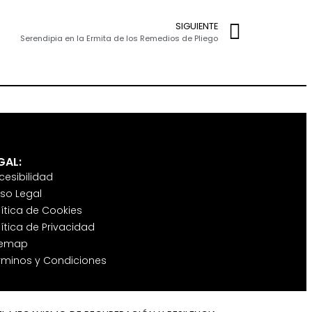
SIGUIENTE
Serendipia en la Ermita de los Remedios de Pliego
GAL:
cesibilidad
iso Legal
lítica de Cookies
lítica de Privacidad
temap
rminos y Condiciones