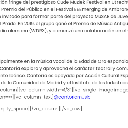
ición fringe del prestigioso Oude Muziek Festival en Utre
l Premio del Público en el Festival EEEmerging de Ambro
y, e invitado para formar parte del proyecto MuSAE de Ju
 Prado. En 2019, el grupo ganó el Premio de Música Antigu
adio alemana (WDR3), y comenzó una colaboración en el Ce
ipalmente en la música vocal de la Edad de Oro española.
 Cantoría explora y aprovecha el carácter teatral y comu
nto Ibérico. Cantoría es apoyada por Acción Cultural Espa
de la Comunidad de Madrid y el Instituto de las Industrias
lumn][vc_column width=»1/3″][vc_single_image image=
ion=»»][vc_column_text]
@cantoriamusic
mpty_space][/vc_column][/vc_row]