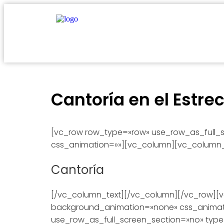
Cantoría en el Estre
[vc_row row_type=»row» use_row_as_full_s
css_animation=»»][vc_column][vc_column_
Cantoría
[/vc_column_text][/vc_column][/vc_row][vc
background_animation=»none» css_animat
use_row_as_full_screen_section=»no» type