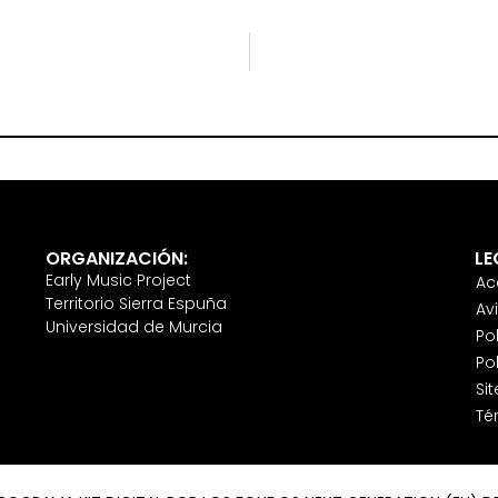
ORGANIZACIÓN:
LE
Early Music Project
Ac
Territorio Sierra Espuña
Av
Universidad de Murcia
Po
Po
Si
Té