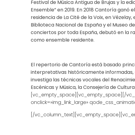
Festival de Música Antigua de Brujas y la ed
Ensemble” en 2019. En 2018 Cantoría ganó e
residencia de La Cité de la Voix, en Vézela
Biblioteca Nacional de España y el Museo del
conciertos por toda España, debutó en la r
como ensemble residente.
El repertorio de Cantoría está basado princ
interpretativas históricamente informadas,
investiga las técnicas vocales del Renacimie
Escénicas y Música, la Consejería de Cultura 
[vc_empty_space][vc_empty_space][/vc_co
onclick=»img_link_large» qode_css_animat
[/vc_column_text][vc_empty_space][vc_e