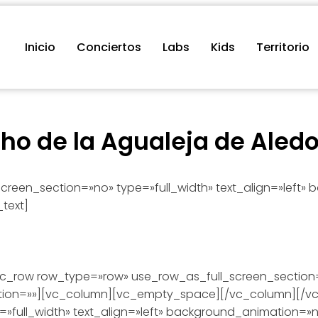
Inicio
Conciertos
Labs
Kids
Territorio
cho de la Agualeja de Aled
creen_section=»no» type=»full_width» text_align=»left
text]
_row row_type=»row» use_row_as_full_screen_section=»n
ion=»»][vc_column][vc_empty_space][/vc_column][/vc
=»full_width» text_align=»left» background_animation=