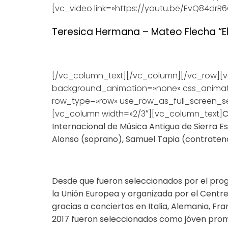
[vc_video link=»https://youtu.be/EvQ84dr
Teresica Hermana –
Mateo Flecha “El
[/vc_column_text][/vc_column][/vc_row][vc
background_animation=»none» css_animat
row_type=»row» use_row_as_full_screen_se
[vc_column width=»2/3″][vc_column_text]
C
Internacional de Música Antigua de Sierra E
Alonso (soprano), Samuel Tapia (contratenor
Desde que fueron seleccionados por el pr
la Unión Europea y organizada por el Centr
gracias a conciertos en Italia, Alemania, Fra
2017 fueron seleccionados como jóven prome