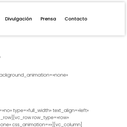
Divulgación
Prensa
Contacto
o
» background_animation=»none»
o» type=»full_width» text_align=»left»
_row][vc_row row_type=»row»
»none» css_animation=»»][vc_column]