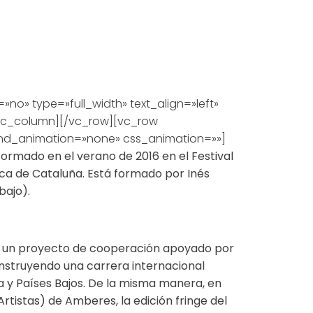
o» type=»full_width» text_align=»left»
vc_column][/vc_row][vc_row
ound_animation=»none» css_animation=»»]
formado en el verano de 2016 en el Festival
sica de Cataluña. Está formado por Inés
bajo).
, un proyecto de cooperación apoyado por
nstruyendo una carrera internacional
aña y Países Bajos. De la misma manera, en
tistas) de Amberes, la edición fringe del