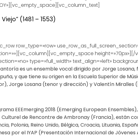
R6OY»][vc_empty_space][vc_column_text]
 Viejo” (1481 – 1553)
_row row_type=»row» use_row_as_full_screen_section=»n
ion=»»][vc_column][vc_empty_space height=»70px»][/
ction=»no» type=»full_width» text_align=»left» backgr
antoría es un ensemble vocal dirigido por Jorge Losana, 
spuña, y que tiene su origen en la Escuela Superior de Mú
), Jorge Losana (tenor y dirección) y Valentín Miralles (
ograma EEEmerging 2018 (Emerging European Ensembles)
e Culturel de Rencontre de Ambronay (Francia), están co
ncia, Polonia, Reino Unido, Bélgica, Croacia, Lituania, Esp
sa por el IYAP (Presentación Internacional de Jóvenes Ar