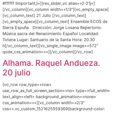
#ffffff !important;}»][rev_slider_vc alias=»2-21j»]
[/vc_column][vc_column width=»1/3″][vc_empty_space]
[vc_column_text] 21 Julio [/vc_column_text]
[vc_empty_space][vc_column_text] Ensemble ECOS de
Sierra Espuña Dirección: Jorge Losana Repertorio:
Música sacra del Renacimiento Español Localidad:
Totana Lugar: Santuario de la Santa Hora: 20.30
h[/vc_column_text][vc_single_image image=»572″
qode_css_animation=»»][/vc_column][/vc_row]
Alhama. Raquel Andueza.
20 julio
[vc_row row_type=»row»
use_row_as_full_screen_section=»no» type=»full_width»
text_align=»left» background_animation=»none»
css_animation=»»][vc_column width=»2/3″
css=».vc_custom_1521625559369{background-color: