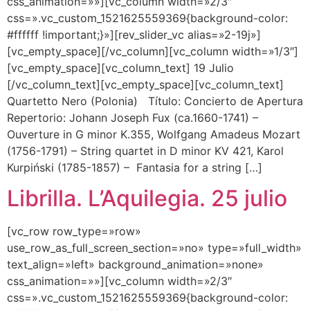
css_animation=»»][vc_column width=»2/3″
css=».vc_custom_1521625559369{background-color:
#ffffff !important;}»][rev_slider_vc alias=»2-19j»]
[vc_empty_space][/vc_column][vc_column width=»1/3″]
[vc_empty_space][vc_column_text] 19 Julio
[/vc_column_text][vc_empty_space][vc_column_text]
Quartetto Nero (Polonia) Título: Concierto de Apertura
Repertorio: Johann Joseph Fux (ca.1660-1741) –
Ouverture in G minor K.355, Wolfgang Amadeus Mozart
(1756-1791) – String quartet in D minor KV 421, Karol
Kurpiński (1785-1857) – Fantasia for a string […]
Librilla. L’Aquilegia. 25 julio
[vc_row row_type=»row»
use_row_as_full_screen_section=»no» type=»full_width»
text_align=»left» background_animation=»none»
css_animation=»»][vc_column width=»2/3″
css=».vc_custom_1521625559369{background-color: