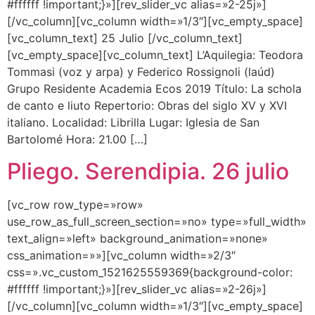
#ffffff !important;}»][rev_slider_vc alias=»2-25j»]
[/vc_column][vc_column width=»1/3″][vc_empty_space]
[vc_column_text] 25 Julio [/vc_column_text]
[vc_empty_space][vc_column_text] L’Aquilegia: Teodora
Tommasi (voz y arpa) y Federico Rossignoli (laúd)
Grupo Residente Academia Ecos 2019 Título: La schola
de canto e liuto Repertorio: Obras del siglo XV y XVI
italiano. Localidad: Librilla Lugar: Iglesia de San
Bartolomé Hora: 21.00 […]
Pliego. Serendipia. 26 julio
[vc_row row_type=»row»
use_row_as_full_screen_section=»no» type=»full_width»
text_align=»left» background_animation=»none»
css_animation=»»][vc_column width=»2/3″
css=».vc_custom_1521625559369{background-color:
#ffffff !important;}»][rev_slider_vc alias=»2-26j»]
[/vc_column][vc_column width=»1/3″][vc_empty_space]