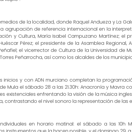
os Remedios de la localidad, donde Raquel Andueza y La G
una agrupación de referencia internacional en la interpre
ación y Cultura, María Isabel Campuzano Martínez; el 
Huéscar Pérez; el presidente de la Asamblea Regional, Al
eñafiel; el vicerrector de Cultura de la Universidad de M
l Torres Peñarrocha, así como los alcaldes de los municip
sus inicios y con ADN murciano completan la programaci
e Mula el sábado 28 a las 21.30h: Anacronía y Mavra con 
s existenciales enfrentando la visión de la música ingl
ola, contrastando el nivel sonoro la representación de la
 individuales en horario matinal: el sábado a las 10h 
s instrumentos que la hacen posible, y el domingo 29, a 