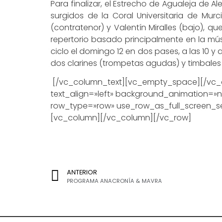
Para finalizar, el Estrecho de Agualeja de 
surgidos de la Coral Universitaria de Mur
(contratenor) y Valentín Miralles (bajo), q
repertorio basado principalmente en la mú
ciclo el domingo 12 en dos pases, a las 10 y
dos clarines (trompetas agudas) y timbales o
[/vc_column_text][vc_empty_space][/vc_c
text_align=»left» background_animation=
row_type=»row» use_row_as_full_screen_se
[vc_column][/vc_column][/vc_row]
ANTERIOR
PROGRAMA ANACRONÍA & MAVRA