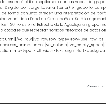
Aledo resonará el 11 de septiembre con las voces del gru
cia. Dirigido por Jorge Losana (tenor) el grupo lo comp
ue de forma conjunta ofrecen una interpretación de poli
sica vocal de la Edad de Oro española. Será la agrupac
 a las 11.30 horas en el Estrecho de la Agualeja; un gru
 atabales que recrearán sonidos históricos de actos oficial
olumn][/vc_row][vc_row row_type=»row» use_row_as_ful
»none» css_animation=»»][vc_column][vc_empty_space]
ction=»no» type=»full_width» text_align=»left» backgr
Claroscuros b