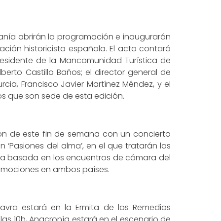
alanía abrirán la programación e inaugurarán
tación historicista española. El acto contará
presidente de la Mancomunidad Turística de
berto Castillo Baños; el director general de
urcia, Francisco Javier Martínez Méndez, y el
ios que son sede de esta edición.
ón de este fin de semana con un concierto
‘Pasiones del alma’, en el que tratarán las
esa basada en los encuentros de cámara del
s emociones en ambos países.
Mavra estará en la Ermita de los Remedios
las 10h, Anacronía estará en el escenario de