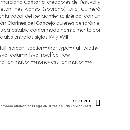
po murciano
Cantoría
, creadores del festival y
letan Inés Alonso (soprano), Oriol Guimerà
fonía vocal del Renacimiento Ibérico, con un
ión
Clarines del Concejo
quienes cerrarán el
po musical estable conformado normalmente por
es entre los siglos XV y XVIII.
l_screen_section=»no» type=»full_width»
[/vc_column][/vc_row][vc_row
ound_animation=»none» css_animation=»»]
SIGUIENTE
arrocos suenan en Pliego en la voz de Raquel Andueza