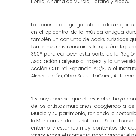
Librilla, Alhama de Murcia, Totana y Aledo.
La apuesta congrega este año las mejores 
en el epicentro de la música antigua dura
también un conjunto de packs turísticos q
familiares, gastronomía y la opción de pe
360º para conocer esta parte de la Región
Asociación EarlyMusic Project y la Univers
Acción Cultural Española AC/E, o el Institut
Alimentación, Obra Social LaCaixa, Autocar
“Es muy especial que el Festival se haya c
de los artistas murcianos, acogiendo a los
Murcia y su patrimonio, teniendo la sostenib
la Mancomunidad Turística de Sierra Espuña 
entorno y estamos muy contentos de que s
“aprovechar el momento para conocer el mu