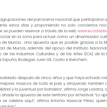
agrupaciones del panorama nacional que participaron en 
nte estos días y proponiendo no solo conciertos noctu
ue se pueden reservar a través de la web
www.ecosfesti
rnoctar en la zona para actuar como un dinamizador cult
 de Murcia. Una apuesta que es posible gracias a la M
idad de Murcia, además del apoyo del Instituto Nacional 
o de las Industrias Culturales y de las Artes (ICA) de l
es Espuña, Bodegas Juan Gil, Coato e Iberchem.
onsolidado después de cinco años y que haya echado raí
 mejores músicos de todo el país y atrayendo también a
ilidad y la juventud por bandera”, afirma Jorge Losana, d
añade la apuesta de este territorio por el Festival. “L
e celebre aquí”, afirma Antonio Húescar Pérez, quien 
nicipio”.