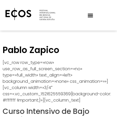
Pablo Zapico
[vc_row row_type=»row»
use_row_as_full_screen_section=»no»
type=»full_width» text_align=»left»
background_animation=»none» css_animation=»»]
[vc_column width=»3/4″
css=».vc_custom_1521625559369{background-color:
#ffffff !important;}»][vc_column_text]
Curso Intensivo de Bajo