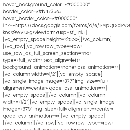
hover_background_color=»#000000″
border_color=»#b4735e»
hover_border_color=»#000000″
link=»https://docs.google.com/forms/d/e/1FAIpQLSclP
knKX9WVlUFg/viewform?usp=sf_link»]
[vc_empty_space height=»25px»][/vc_column]
[/vc_row][vc_row row_type=»row»
use_row_as_full_screen_section=»no»
type=»full_width» text_align=»left»
background_animation=»none» css_animation=»»]
[vc_column width=»1/2″][vc_empty_space]
[vc_single_image image=»377″ img_size=»full»
alignment=»center» qode_css_animation=»»]
[vc_empty_space][/vc_column][vc_column
width=»1/2″][vc_empty_space][vc_single_image
image=»379″ img_size=»full» alignment=»center»
qode_css_animation=»»][vc_empty_space]
[/vc_column][/vc_row][vc_row row_type=»row»
use_row_as_full_screen_section=»no»