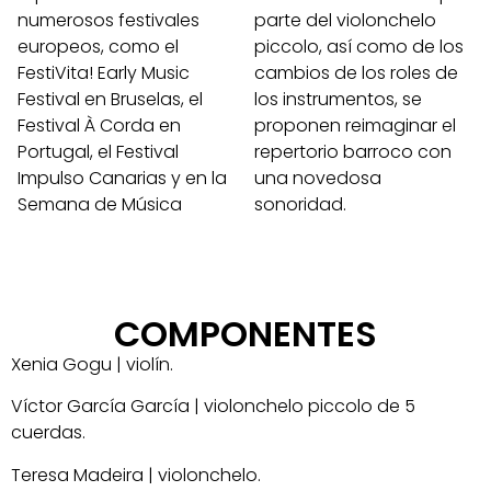
numerosos festivales
parte del violonchelo
europeos, como el
piccolo, así como de los
FestiVita! Early Music
cambios de los roles de
Festival en Bruselas, el
los instrumentos, se
Festival À Corda en
proponen reimaginar el
Portugal, el Festival
repertorio barroco con
Impulso Canarias y en la
una novedosa
Semana de Música
sonoridad.
COMPONENTES
Xenia Gogu | violín.
Víctor García García | violonchelo piccolo de 5
cuerdas.
Teresa Madeira | violonchelo.