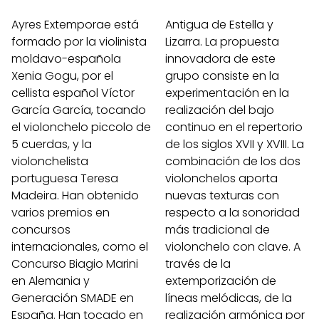
Ayres Extemporae está
Antigua de Estella y
formado por la violinista
Lizarra. La propuesta
moldavo-española
innovadora de este
Xenia Gogu, por el
grupo consiste en la
cellista español Víctor
experimentación en la
García García, tocando
realización del bajo
el violonchelo piccolo de
continuo en el repertorio
5 cuerdas, y la
de los siglos XVII y XVIII. La
violonchelista
combinación de los dos
portuguesa Teresa
violonchelos aporta
Madeira. Han obtenido
nuevas texturas con
varios premios en
respecto a la sonoridad
concursos
más tradicional de
internacionales, como el
violonchelo con clave. A
Concurso Biagio Marini
través de la
en Alemania y
extemporización de
Generación SMADE en
líneas melódicas, de la
España. Han tocado en
realización armónica por