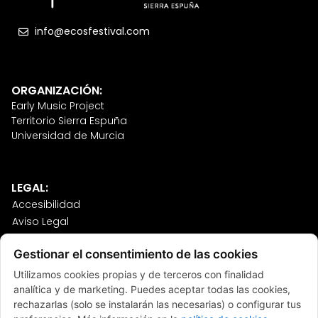
info@ecosfestival.com
ORGANIZACIÓN:
Early Music Project
Territorio Sierra Espuña
Universidad de Murcia
LEGAL:
Accesibilidad
Aviso Legal
Política de Cookies
Gestionar el consentimiento de las cookies
Política de Privacidad
Sitemap
Utilizamos cookies propias y de terceros con finalidad
Términos y Condiciones
analítica y de marketing. Puedes aceptar todas las cookies,
rechazarlas (solo se instalarán las necesarias) o configurar tus