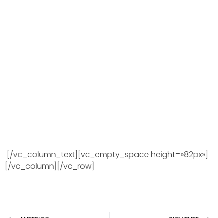
[/vc_column_text][vc_empty_space height=»82px»]
[/vc_column][/vc_row]