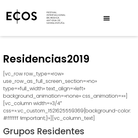
Residencias2019
[vc_row row_type=»row»
use_row_as_full_screen_section=»no»
type=»full_width» text_align=»left»
background_animation=»none» css_animation=»»]
[vc_column width=»3/4″
css=».vc_custom_1521625559369{background-color:
#ffffff !important;}»][vc_column_text]
Grupos Residentes