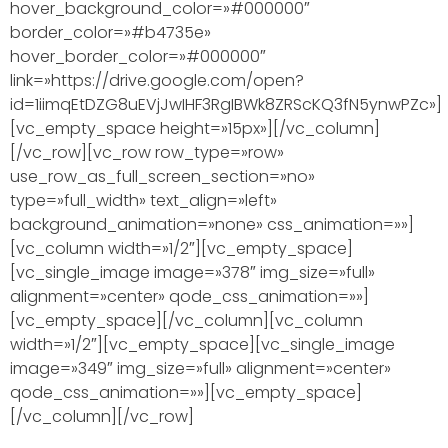
hover_background_color=»#000000″
border_color=»#b4735e»
hover_border_color=»#000000″
link=»https://drive.google.com/open?
id=1iimqEtDZG8uEVjJwIHF3RgIBWk8ZRScKQ3fN5ynwPZc»]
[vc_empty_space height=»15px»][/vc_column]
[/vc_row][vc_row row_type=»row»
use_row_as_full_screen_section=»no»
type=»full_width» text_align=»left»
background_animation=»none» css_animation=»»]
[vc_column width=»1/2″][vc_empty_space]
[vc_single_image image=»378″ img_size=»full»
alignment=»center» qode_css_animation=»»]
[vc_empty_space][/vc_column][vc_column
width=»1/2″][vc_empty_space][vc_single_image
image=»349″ img_size=»full» alignment=»center»
qode_css_animation=»»][vc_empty_space]
[/vc_column][/vc_row]