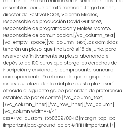
electrónico. En esta edición serán seleccionados tres
ensembles por un comité formado Jorge Losana,
director del Festival ECOS, Valentín Miralles,
responsable de producción David Gutiérrez,
responsable de programación y Moisés Maroto,
responsable de comunicación.[/vc_column_text]
[vc_empty_space][vc_column_text]Los admitidos
tendrán un plazo, que finalizará el 16 de junio, para
reservar definitivamente su plaza, abonando el
depósito de 100 euros que otorga los derechos de
inscripción y enviando el comprobante bancario
correspondiente. En el caso de que el grupo no
reserve su plaza dentro del plazo, esta plaza será
ofrecida al siguiente grupo por orden de preferencia
establecido por el comité.[/vc_column_text]
[/vc_column_inner][/vc_row_inner][/vc_column]
[vc_column width=»1/4″
css=».vc_custom_1558609700416{margin-top: 1px
!important;background-color: #f1f1f1 !important;}»]